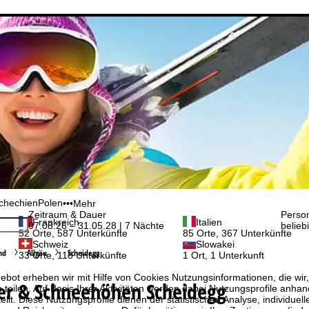
chechien
Polen
•••
Mehr
Zeitraum & Dauer
Perso
Frankreich
Italien
07.08.26 – 31.05.28 | 7 Nächte
belieb
52 Orte, 587 Unterkünfte
85 Orte, 367 Unterkünfte
Schweiz
Slowakei
nd
Allgäu
Scheidegg
33 Orte, 118 Unterkünfte
1 Ort, 1 Unterkunft
bot erheben wir mit Hilfe von Cookies Nutzungsinformationen, die wir
er & Schneehöhen Scheidegg
 teilen. Auf Basis Ihrer Aktivitäten werden dabei Nutzungsprofile anh
llt. Diese Nutzungsprofile dienen der statistischen Analyse, individue