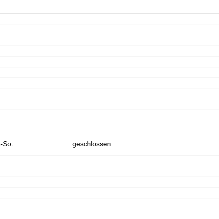
fnungszeiten
-Do:
09:00-17:00 Uhr
:
09:00-15:00 Uhr
-So:
geschlossen
Beratung
r Kontaktseite