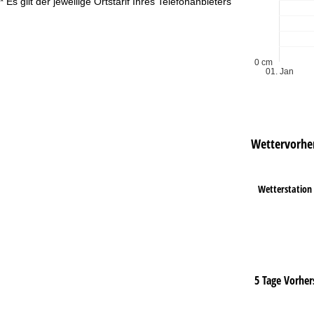
* Es gilt der jeweilige Ortstarif Ihres Telefonanbieters
0 cm
01. Jan
Wettervorhe
Wetterstation
5 Tage Vorher