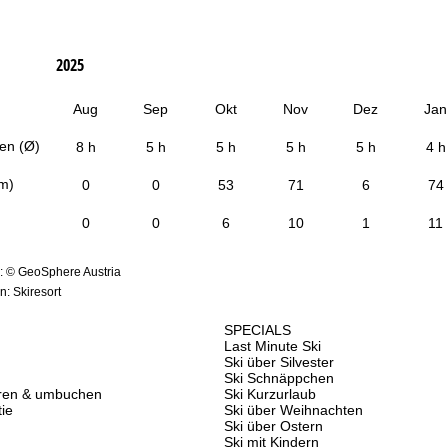
2025
Aug
Sep
Okt
Nov
Dez
Jan
en (Ø)
8 h
5 h
5 h
5 h
5 h
4 h
cm)
0
0
53
71
6
74
0
0
6
10
1
11
: © GeoSphere Austria
: Skiresort
SPECIALS
Last Minute Ski
Ski über Silvester
Ski Schnäppchen
eren & umbuchen
Ski Kurzurlaub
ie
Ski über Weihnachten
Ski über Ostern
Ski mit Kindern