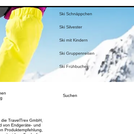
Ski Schnäppchen
Ski Silvester
Ski mit Kindern
Ski Gruppenreisen
Ski Frühbucher
nen
Suchen
ig
, die TravelTrex GmbH,
and von Endgeräte- und
llen Produktempfehlung,