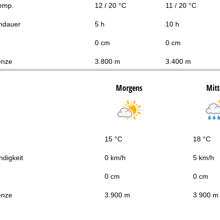
Temp.
12 / 20 °C
11 / 20 °C
ndauer
5 h
10 h
0 cm
0 cm
enze
3.800 m
3.400 m
Morgens
Mitt
15 °C
18 °C
digkeit
0 km/h
5 km/h
0 cm
0 cm
enze
3.900 m
3.900 m