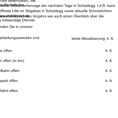
eit widerrufbar), die
 außerhalb des
ktuelle Wettervorhersage der nächsten Tage in Scheidegg. I.d.R. kann
ffnete Lifte im Skigebiet in Scheidegg sowie aktuelle Schneehöhen
ies und ähnlichen
verhältnissen des Vorjahrs wie auch einen Überblick über die
g notwendige Dienste.
inden Sie in unserer
erarbeitungszwecken und
letzte Aktualisierung:
k. A.
fte offen:
k. A.
n offen (in km):
k. A.
lbahn offen:
k. A.
park offen:
k. A.
fahrt offen:
k. A.