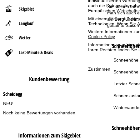
individualisierten Werbun
auch die Datenweitergabe
Sie suchen Infor
Skigebiet
Europäischen Wirtschafts
r
man sich auch e
Mit einem Klick auf
Zusti
am Berg und im 
Langlauf
Technologien. Wenn Sie
A
t
gesamte Saison 
Weitere Informationen zur
Cookie-Policy
.
Wetter
s
Informationen zum Verant
Schneehöhen 
Ihren Rechten finden Sie 
e
Last-Minute & Deals
Schneehöhe T
i
Zustimmen
Schneehöhe 
t
Kundenbewertung
Letzter Schne
e
Scheidegg
Schneezusta
NEU!
Winterwande
Noch keine Bewertungen vorhanden.
Schneehöhe
Informationen zum Skigebiet