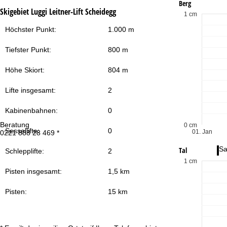
Berg
Skigebiet Luggi Leitner-Lift Scheidegg
1 cm
Höchster Punkt:
1.000 m
Tiefster Punkt:
800 m
Höhe Skiort:
804 m
Lifte insgesamt:
2
Kabinenbahnen:
0
Beratung
Öf
0 cm
Sessellifte:
0
01. Jan
0221 888 28 469 *
Mo
Fr
Sa
Tal
Schlepplifte:
2
1 cm
Pisten insgesamt:
1,5 km
Pisten:
15 km
Zu