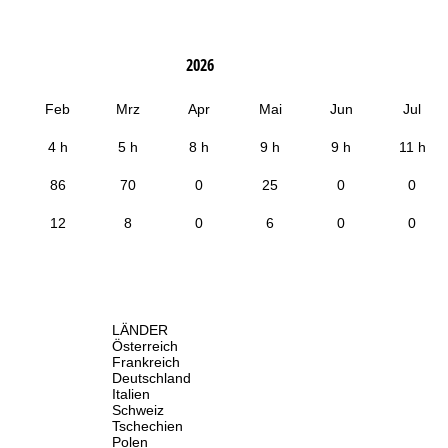
2026
Feb
Mrz
Apr
Mai
Jun
Jul
4 h
5 h
8 h
9 h
9 h
11 h
86
70
0
25
0
0
12
8
0
6
0
0
LÄNDER
Österreich
Frankreich
Deutschland
Italien
Schweiz
Tschechien
Polen