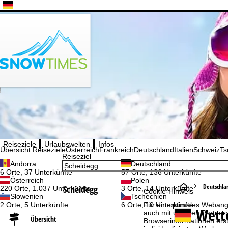
Bitte wählen Sie Ihre Sprache aus
Reiseziele
Urlaubswelten
Infos
Übersicht Reiseziele
Österreich
Frankreich
Deutschland
Italien
Schweiz
Ts
Reiseziel
Andorra
Deutschland
6 Orte, 37 Unterkünfte
57 Orte, 136 Unterkünfte
Österreich
Polen
S
Deutschla
Scheidegg
220 Orte, 1.037 Unterkünfte
3 Orte, 14 Unterkünfte
Cookie-Hinweis
Slowenien
Tschechien
2 Orte, 5 Unterkünfte
6 Orte, 10 Unterkünfte
Für ein optimales Webange
t
Wett
auch mit unseren Partnern
Übersicht
Browserinformationen erste
a