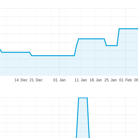
14. Dec
21. Dec
01. Jan
11. Jan
18. Jan
25. Jan
01. Feb
08
fnungszeiten
-Do:
09:00-17:00 Uhr
:
09:00-15:00 Uhr
-So:
geschlossen