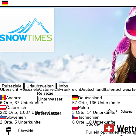
Bitte wählen Sie Ihre Sprache aus
Reiseziele
Urlaubswelten
Infos
Übersicht Reiseziele
Österreich
Frankreich
Deutschland
Italien
Schweiz
Ts
Reiseziel
Andorra
Deutschland
6 Orte, 37 Unterkünfte
57 Orte, 136 Unterkünfte
Österreich
Polen
S
Schweiz
Unterwasser
220 Orte, 1.037 Unterkünfte
3 Orte, 14 Unterkünfte
Slowenien
Tschechien
2 Orte, 5 Unterkünfte
6 Orte, 10 Unterkünfte
t
Cookie-Hinweis
Wett
Übersicht
Für ein optimales Webange
a