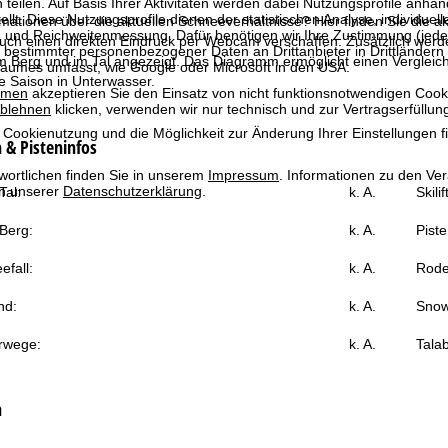
 teilen. Auf Basis Ihrer Aktivitäten werden dabei Nutzungsprofile anh
llt. Diese Nutzungsprofile dienen der statistischen Analyse, individue
mationen über die aktuellen Schneeverhältnisse? Hier finden Sie die a
g und Reichweitenmessung. Dafür benötigen wir Ihre Zustimmung (jederz
ch einen direkten Eindruck per Webcam verschaffen. Zusätzlich werden
 bestimmter personenbezogener Daten an Drittanbieter in Drittländern
Berg und im Tal angezeigt. Das Diagramm ermöglicht einen Vergleich 
raumes umfasst, wie Google oder Microsoft in den USA.
e Saison in Unterwasser.
mmen
akzeptieren Sie den Einsatz von nicht funktionsnotwendigen Cook
blehnen
klicken, verwenden wir nur technisch und zur Vertragserfüllun
 Cookienutzung und die Möglichkeit zur Änderung Ihrer Einstellungen f
& Pisteninfos
wortlichen finden Sie in unserem
Impressum
. Informationen zu den V
in unserer
Datenschutzerklärung
.
al:
k. A.
Skili
Berg:
k. A.
Piste
efall:
k. A.
Rode
nd:
k. A.
Snow
rwege:
k. A.
Talab
n