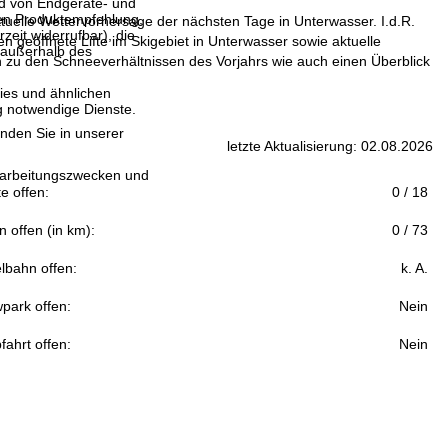
and von Endgeräte- und
llen Produktempfehlung,
ktuelle Wettervorhersage der nächsten Tage in Unterwasser. I.d.R.
eit widerrufbar), die
 geöffnete Lifte im Skigebiet in Unterwasser sowie aktuelle
 außerhalb des
zu den Schneeverhältnissen des Vorjahrs wie auch einen Überblick
ies und ähnlichen
g notwendige Dienste.
inden Sie in unserer
letzte Aktualisierung: 02.08.2026
erarbeitungszwecken und
fte offen:
0 / 18
n offen (in km):
0 / 73
lbahn offen:
k. A.
park offen:
Nein
fahrt offen:
Nein