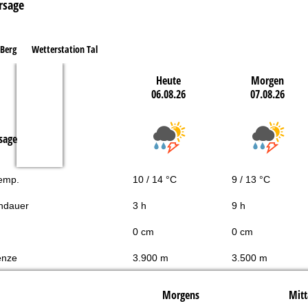
rsage
 Berg
Wetterstation Tal
Heute
Morgen
06.08.26
07.08.26
sage
Temp.
10 / 14 °C
9 / 13 °C
ndauer
3 h
9 h
0 cm
0 cm
enze
3.900 m
3.500 m
Morgens
Mitt