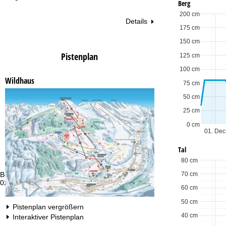
Berg
200 cm
Details
175 cm
150 cm
Pistenplan
125 cm
100 cm
Wildhaus
75 cm
50 cm
25 cm
0 cm
01. Dec
Tal
80 cm
Beratung
Öf
70 cm
0221 888 28 469 *
Mo
60 cm
Fr
Sa
50 cm
Pistenplan vergrößern
40 cm
Interaktiver Pistenplan