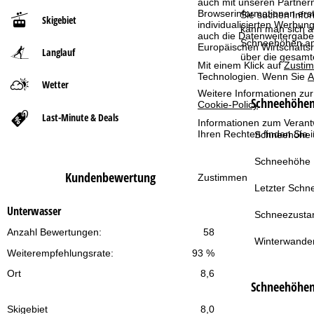
auch mit unseren Partnern
Browserinformationen erste
Sie suchen Infor
Skigebiet
individualisierten Werbun
r
kann man sich au
auch die Datenweitergabe
Schneehöhen am 
Europäischen Wirtschafts
Langlauf
t
über die gesamt
Mit einem Klick auf
Zusti
Technologien. Wenn Sie
A
Wetter
s
Weitere Informationen zur
Schneehöhen 
Cookie-Policy
.
e
Last-Minute & Deals
Informationen zum Verant
Ihren Rechten finden Sie 
Schneehöhe T
i
Schneehöhe 
t
Kundenbewertung
Zustimmen
Letzter Schne
e
Unterwasser
Schneezusta
Anzahl Bewertungen:
58
Winterwande
Weiterempfehlungsrate:
93 %
Ort
8,6
Schneehöhe
Skigebiet
8,0