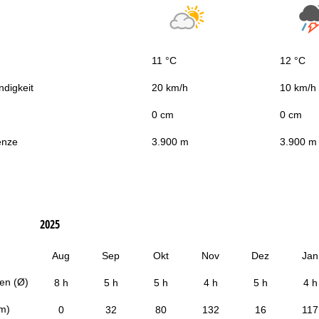
11 °C
12 °C
digkeit
20 km/h
10 km/h
0 cm
0 cm
enze
3.900 m
3.900 m
2025
Aug
Sep
Okt
Nov
Dez
Jan
en (Ø)
8 h
5 h
5 h
4 h
5 h
4 h
cm)
0
32
80
132
16
117