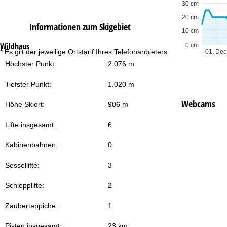
30 cm
20 cm
Informationen zum Skigebiet
10 cm
Wildhaus
0 cm
Zu
* Es gilt der jeweilige Ortstarif Ihres Telefonanbieters
01. Dec
Höchster Punkt:
2.076 m
Tiefster Punkt:
1.020 m
Webcams
Höhe Skiort:
906 m
Lifte insgesamt:
6
Kabinenbahnen:
0
Sessellifte:
3
Schlepplifte:
2
Zauberteppiche:
1
Pisten insgesamt:
23 km