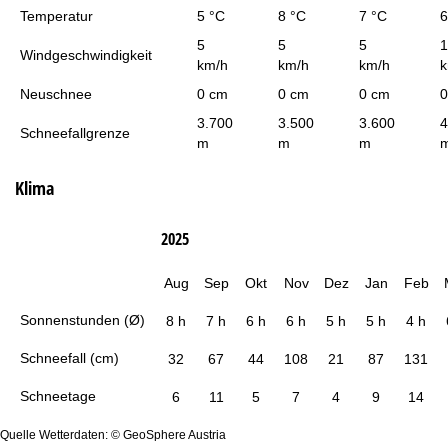
Temperatur
5 °C
8 °C
7 °C
6
5
5
5
1
Windgeschwindigkeit
km/h
km/h
km/h
k
Neuschnee
0 cm
0 cm
0 cm
0
3.700
3.500
3.600
4
Schneefallgrenze
m
m
m
Klima
2025
Aug
Sep
Okt
Nov
Dez
Jan
Feb
Sonnenstunden (Ø)
8 h
7 h
6 h
6 h
5 h
5 h
4 h
Schneefall (cm)
32
67
44
108
21
87
131
Schneetage
6
11
5
7
4
9
14
Quelle Wetterdaten: © GeoSphere Austria