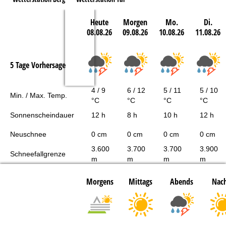
Heute
Morgen
Mo.
Di.
08.08.26
09.08.26
10.08.26
11.08.26
5 Tage Vorhersage
4 / 9
6 / 12
5 / 11
5 / 10
Min. / Max. Temp.
°C
°C
°C
°C
Sonnenscheindauer
12 h
8 h
10 h
12 h
Neuschnee
0 cm
0 cm
0 cm
0 cm
3.600
3.700
3.700
3.900
Schneefallgrenze
m
m
m
m
Morgens
Mittags
Abends
Nach