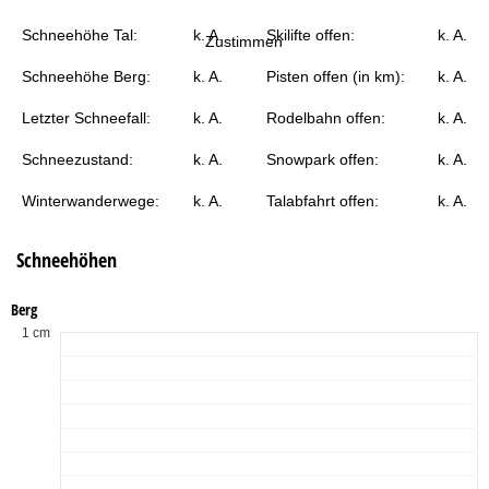
e
Schneehöhe Tal:
k. A.
Skilifte offen:
k. A.
Zustimmen
Schneehöhe Berg:
k. A.
Pisten offen (in km):
k. A.
Letzter Schneefall:
k. A.
Rodelbahn offen:
k. A.
Schneezustand:
k. A.
Snowpark offen:
k. A.
Winterwanderwege:
k. A.
Talabfahrt offen:
k. A.
Schneehöhen
Berg
1 cm