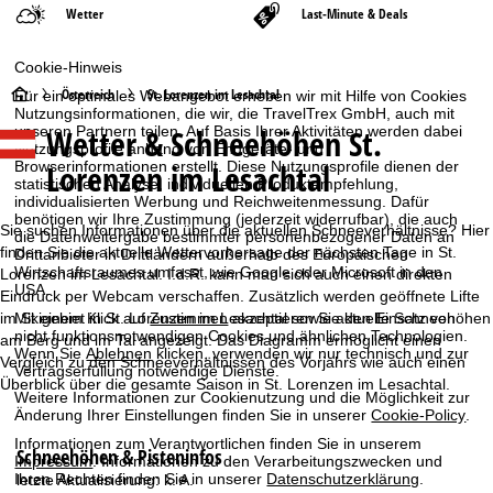
Wetter
Last-Minute & Deals
Cookie-Hinweis
S
Österreich
St. Lorenzen im Lesachtal
Für ein optimales Webangebot erheben wir mit Hilfe von Cookies
Nutzungsinformationen, die wir, die TravelTrex GmbH, auch mit
Wetter & Schneehöhen St.
unseren Partnern teilen. Auf Basis Ihrer Aktivitäten werden dabei
t
Nutzungsprofile anhand von Endgeräte- und
Lorenzen im Lesachtal
Browserinformationen erstellt. Diese Nutzungsprofile dienen der
a
statistischen Analyse, individuellen Produktempfehlung,
individualisierten Werbung und Reichweitenmessung. Dafür
benötigen wir Ihre Zustimmung (jederzeit widerrufbar), die auch
r
Sie suchen Informationen über die aktuellen Schneeverhältnisse? Hier
die Datenweitergabe bestimmter personenbezogener Daten an
finden Sie die aktuelle Wettervorhersage der nächsten Tage in St.
Drittanbieter in Drittländern außerhalb des Europäischen
Wirtschaftsraumes umfasst, wie Google oder Microsoft in den
t
Lorenzen im Lesachtal. I.d.R. kann man sich auch einen direkten
USA.
Eindruck per Webcam verschaffen. Zusätzlich werden geöffnete Lifte
im Skigebiet in St. Lorenzen im Lesachtal sowie aktuelle Schneehöhen
Mit einem Klick auf
Zustimmen
akzeptieren Sie den Einsatz von
s
nicht funktionsnotwendigen Cookies und ähnlichen Technologien.
am Berg und im Tal angezeigt. Das Diagramm ermöglicht einen
Wenn Sie
Ablehnen
klicken, verwenden wir nur technisch und zur
Vergleich zu den Schneeverhältnissen des Vorjahrs wie auch einen
e
Vertragserfüllung notwendige Dienste.
Überblick über die gesamte Saison in St. Lorenzen im Lesachtal.
Weitere Informationen zur Cookienutzung und die Möglichkeit zur
i
Änderung Ihrer Einstellungen finden Sie in unserer
Cookie-Policy
.
Informationen zum Verantwortlichen finden Sie in unserem
Schneehöhen & Pisteninfos
t
Impressum
. Informationen zu den Verarbeitungszwecken und
Ihren Rechten finden Sie in unserer
Datenschutzerklärung
.
letzte Aktualisierung:
k. A.