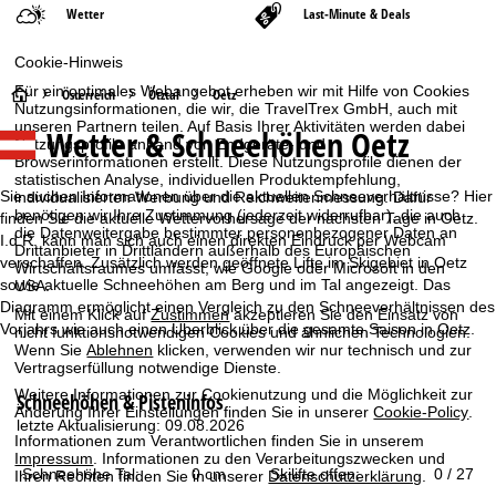
Wetter
Last-Minute & Deals
Cookie-Hinweis
Für ein optimales Webangebot erheben wir mit Hilfe von Cookies
S
Österreich
Ötztal
Oetz
Nutzungsinformationen, die wir, die TravelTrex GmbH, auch mit
unseren Partnern teilen. Auf Basis Ihrer Aktivitäten werden dabei
Wetter & Schneehöhen Oetz
t
Nutzungsprofile anhand von Endgeräte- und
Browserinformationen erstellt. Diese Nutzungsprofile dienen der
statistischen Analyse, individuellen Produktempfehlung,
a
Sie suchen Informationen über die aktuellen Schneeverhältnisse? Hier
individualisierten Werbung und Reichweitenmessung. Dafür
benötigen wir Ihre Zustimmung (jederzeit widerrufbar), die auch
finden Sie die aktuelle Wettervorhersage der nächsten Tage in Oetz.
r
die Datenweitergabe bestimmter personenbezogener Daten an
I.d.R. kann man sich auch einen direkten Eindruck per Webcam
Drittanbieter in Drittländern außerhalb des Europäischen
verschaffen. Zusätzlich werden geöffnete Lifte im Skigebiet in Oetz
Wirtschaftsraumes umfasst, wie Google oder Microsoft in den
t
sowie aktuelle Schneehöhen am Berg und im Tal angezeigt. Das
USA.
Diagramm ermöglicht einen Vergleich zu den Schneeverhältnissen des
Mit einem Klick auf
Zustimmen
akzeptieren Sie den Einsatz von
s
Vorjahrs wie auch einen Überblick über die gesamte Saison in Oetz.
nicht funktionsnotwendigen Cookies und ähnlichen Technologien.
Wenn Sie
Ablehnen
klicken, verwenden wir nur technisch und zur
e
Vertragserfüllung notwendige Dienste.
Weitere Informationen zur Cookienutzung und die Möglichkeit zur
Schneehöhen & Pisteninfos
i
Änderung Ihrer Einstellungen finden Sie in unserer
Cookie-Policy
.
letzte Aktualisierung: 09.08.2026
Informationen zum Verantwortlichen finden Sie in unserem
t
Impressum
. Informationen zu den Verarbeitungszwecken und
Schneehöhe Tal:
0 cm
Skilifte offen:
0 / 27
Ihren Rechten finden Sie in unserer
Datenschutzerklärung
.