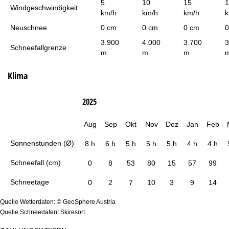
5
10
15
1
Windgeschwindigkeit
km/h
km/h
km/h
k
Neuschnee
0 cm
0 cm
0 cm
0
3.900
4.000
3.700
3
Schneefallgrenze
m
m
m
Klima
2025
Aug
Sep
Okt
Nov
Dez
Jan
Feb
Sonnenstunden (Ø)
8 h
6 h
5 h
5 h
5 h
4 h
4 h
Schneefall (cm)
0
8
53
80
15
57
99
Schneetage
0
2
7
10
3
9
14
Quelle Wetterdaten: © GeoSphere Austria
Quelle Schneedaten: Skiresort