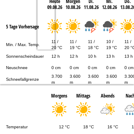
Heute
Morgen
Di.
Mi.
Do.
09.08.26
10.08.26
11.08.26
12.08.26
13.08.2
5 Tage Vorhersage
11 /
11 /
11 /
10 /
11 /
Min. / Max. Temp.
20 °C
19 °C
18 °C
19 °C
20 °
Sonnenscheindauer
12 h
12 h
10 h
13 h
13 h
Neuschnee
0 cm
0 cm
0 cm
0 cm
0 cm
3.700
3.600
3.600
3.600
3.30
Schneefallgrenze
m
m
m
m
m
Morgens
Mittags
Abends
Nach
Temperatur
12 °C
18 °C
16 °C
1