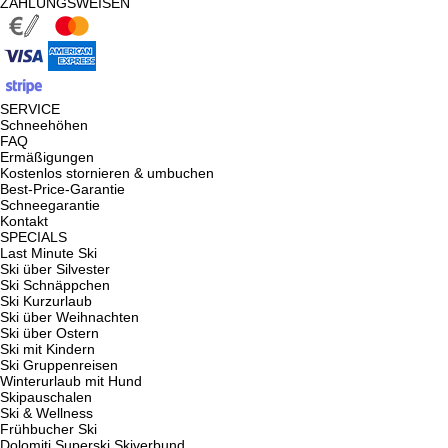
ZAHLUNGSWEISEN
SERVICE
Schneehöhen
FAQ
Ermäßigungen
Kostenlos stornieren & umbuchen
Best-Price-Garantie
Schneegarantie
Kontakt
SPECIALS
Last Minute Ski
Ski über Silvester
Ski Schnäppchen
Ski Kurzurlaub
Ski über Weihnachten
Ski über Ostern
Ski mit Kindern
Ski Gruppenreisen
Winterurlaub mit Hund
Skipauschalen
Ski & Wellness
Frühbucher Ski
Dolomiti Superski Skiverbund