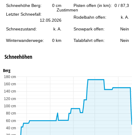
e
Schneehöhe Berg:
0 cm
Pisten offen (in km):
0 / 87,3
Zustimmen
Letzter Schneefall:
Rodelbahn offen:
k. A.
12.05.2026
Schneezustand:
k. A.
Snowpark offen:
Nein
Winterwanderwege:
0 km
Talabfahrt offen:
Nein
Schneehöhen
Berg
180 cm
160 cm
140 cm
120 cm
100 cm
80 cm
60 cm
40 cm