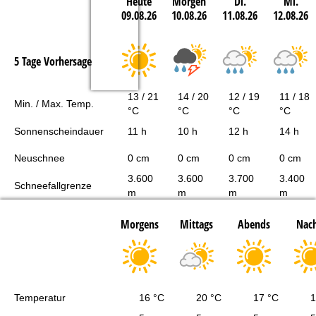
Heute
Morgen
Di.
Mi.
09.08.26
10.08.26
11.08.26
12.08.26
5 Tage Vorhersage
13 / 21
14 / 20
12 / 19
11 / 18
Min. / Max. Temp.
°C
°C
°C
°C
Sonnenscheindauer
11 h
10 h
12 h
14 h
Neuschnee
0 cm
0 cm
0 cm
0 cm
3.600
3.600
3.700
3.400
Schneefallgrenze
m
m
m
m
Morgens
Mittags
Abends
Nach
Temperatur
16 °C
20 °C
17 °C
1