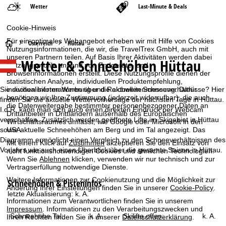
Wetter
Last-Minute & Deals
Cookie-Hinweis
Für ein optimales Webangebot erheben wir mit Hilfe von Cookies
S
Österreich
Hüttau
Nutzungsinformationen, die wir, die TravelTrex GmbH, auch mit
unseren Partnern teilen. Auf Basis Ihrer Aktivitäten werden dabei
Wetter & Schneehöhen Hüttau
t
Nutzungsprofile anhand von Endgeräte- und
Browserinformationen erstellt. Diese Nutzungsprofile dienen der
statistischen Analyse, individuellen Produktempfehlung,
a
Sie suchen Informationen über die aktuellen Schneeverhältnisse? Hier
individualisierten Werbung und Reichweitenmessung. Dafür
benötigen wir Ihre Zustimmung (jederzeit widerrufbar), die auch
finden Sie die aktuelle Wettervorhersage der nächsten Tage in Hüttau.
r
die Datenweitergabe bestimmter personenbezogener Daten an
I.d.R. kann man sich auch einen direkten Eindruck per Webcam
Drittanbieter in Drittländern außerhalb des Europäischen
verschaffen. Zusätzlich werden geöffnete Lifte im Skigebiet in Hüttau
Wirtschaftsraumes umfasst, wie Google oder Microsoft in den
t
sowie aktuelle Schneehöhen am Berg und im Tal angezeigt. Das
USA.
Diagramm ermöglicht einen Vergleich zu den Schneeverhältnissen des
Mit einem Klick auf
Zustimmen
akzeptieren Sie den Einsatz von
s
Vorjahrs wie auch einen Überblick über die gesamte Saison in Hüttau.
nicht funktionsnotwendigen Cookies und ähnlichen Technologien.
Wenn Sie
Ablehnen
klicken, verwenden wir nur technisch und zur
e
Vertragserfüllung notwendige Dienste.
Weitere Informationen zur Cookienutzung und die Möglichkeit zur
Schneehöhen & Pisteninfos
i
Änderung Ihrer Einstellungen finden Sie in unserer
Cookie-Policy
.
letzte Aktualisierung:
k. A.
Informationen zum Verantwortlichen finden Sie in unserem
t
Impressum
. Informationen zu den Verarbeitungszwecken und
Schneehöhe Tal:
k. A.
Skilifte offen:
k. A.
Ihren Rechten finden Sie in unserer
Datenschutzerklärung
.