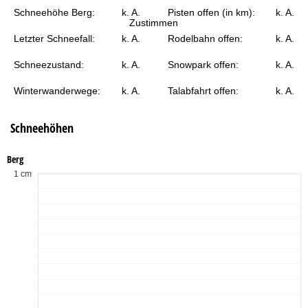
e
Schneehöhe Berg:
k. A.
Pisten offen (in km):
k. A.
Zustimmen
Letzter Schneefall:
k. A.
Rodelbahn offen:
k. A.
Schneezustand:
k. A.
Snowpark offen:
k. A.
Winterwanderwege:
k. A.
Talabfahrt offen:
k. A.
Schneehöhen
Berg
1 cm