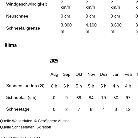
5
5
5
5
Windgeschwindigkeit
km/h
km/h
km/h
k
Neuschnee
0 cm
0 cm
0 cm
0
3.900
4.100
3.600
3
Schneefallgrenze
m
m
m
Klima
2025
Aug
Sep
Okt
Nov
Dez
Jan
Feb
Sonnenstunden (Ø)
8 h
6 h
5 h
5 h
5 h
4 h
4 h
Schneefall (cm)
0
9
69
84
19
50
97
Schneetage
0
2
7
8
4
8
12
Quelle Wetterdaten: © GeoSphere Austria
Quelle Schneedaten: Skiresort