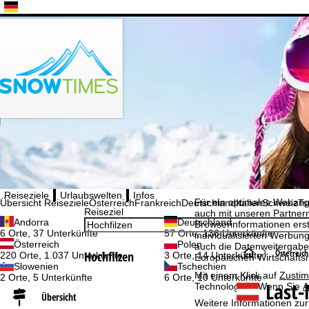
Bitte wählen Sie Ihre Sprache aus
Cookie-Hinweis
Reiseziele
Urlaubswelten
Infos
Für ein optimales Webange
Übersicht Reiseziele
Österreich
Frankreich
Deutschland
Italien
Schweiz
Ts
Reiseziel
auch mit unseren Partnern
Andorra
Deutschland
Browserinformationen erste
6 Orte, 37 Unterkünfte
57 Orte, 136 Unterkünfte
individualisierten Werbun
Österreich
Polen
auch die Datenweitergabe
S
Österreich
Hochfilzen
220 Orte, 1.037 Unterkünfte
3 Orte, 14 Unterkünfte
Europäischen Wirtschafts
Slowenien
Tschechien
Mit einem Klick auf
Zusti
2 Orte, 5 Unterkünfte
6 Orte, 10 Unterkünfte
t
Last-
Technologien. Wenn Sie
A
Übersicht
Weitere Informationen zur
a