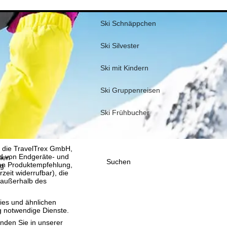
Ski Schnäppchen
Ski Silvester
Ski mit Kindern
Ski Gruppenreisen
Ski Frühbucher
, die TravelTrex GmbH,
and von Endgeräte- und
nen
Suchen
llen Produktempfehlung,
ig
eit widerrufbar), die
 außerhalb des
ies und ähnlichen
g notwendige Dienste.
inden Sie in unserer