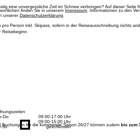
tig eine unvergessliche Zeit im Schnee verbringen? Auf dieser Seite 
wortlichen finden Sie in unserem
Impressum
. Informationen zu den V
in unserer
Datenschutzerklärung
.
n pro Person inkl. Skipass, sofern in der Reiseausschreibung nichts ande
 Reisebeginn.
fnungszeiten
-Do:
09:00-17:00 Uhr
:
09:00-15:00 Uhr
| Buchungen für die kommende Saison 26/27 können zudem
bis zum 
-So:
geschlossen