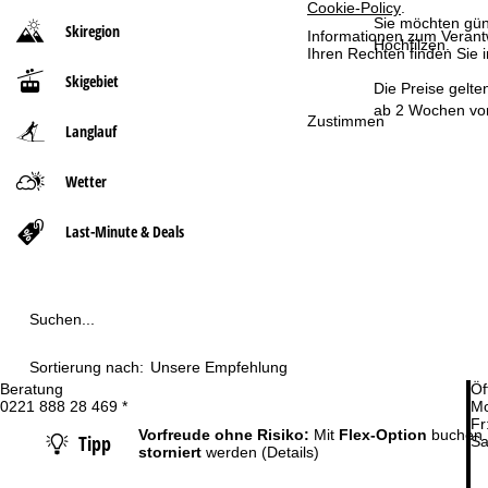
Cookie-Policy
.
Sie möchten güns
Skiregion
Informationen zum Verant
r
Hochfilzen.
Ihren Rechten finden Sie 
Skigebiet
t
Die Preise gelte
ab 2 Wochen vor
Zustimmen
Langlauf
s
e
Wetter
i
Last-Minute & Deals
t
e
Suchen...
Sortierung nach:
Unsere Empfehlung
Beratung
Öf
0221 888 28 469 *
Mo
Fr
Vorfreude ohne Risiko:
Mit
Flex-Option
buchen 
Tipp
Sa
storniert
werden
(Details)