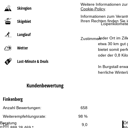
Weitere Informationen zur
Skiregion
Cookie-Policy
.
r
Informationen zum Verant
Skigebiet
Ihren Rechten finden Sie 
t
Loipenkilomete
Langlauf
s
Jeder Ort im Zil
Zustimmen
etwa 30 km gut g
e
Wetter
bietet somit per
oder der 0,8 Kil
i
Last-Minute & Deals
In Burgstall erw
t
herrliche Winter
e
Kundenbewertung
Finkenberg
Anzahl Bewertungen:
658
Weiterempfehlungsrate:
98 %
Beratung
Öf
Ort
9,0
0221 888 28 469 *
Mo