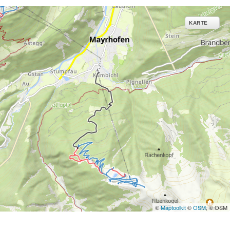
KARTE
©
Maptoolkit
©
OSM
, © OSM