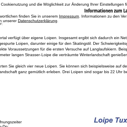
 Cookienutzung und die Möglichkeit zur Änderung Ihrer Einstellungen f
Informationen zum L
wortlichen finden Sie in unserem
Impressum
. Informationen zu den V
in unserer
Datenschutzerklärung
.
r:
lertal verfügt über eigene Loipen. Insgesamt ergibt sich dadurch ein
espurte Loipen, darunter einige für den Skatingstil. Der Schwierigkeits
fekte Voraussetzungen für die ersten Versuche auf Langlaufskiern. Beis
ometer langen Strasser-Loipe die verträumte Winterlandschaft genieße
arten Sie gleich vier neue Loipen. Sie können sich beispielsweise auf d
landschaft ganz gemütlich erleben. Drei Loipen sind sogar bis 22 Uhr 
fnungszeiten
-Do:
09:00-17:00 Uhr