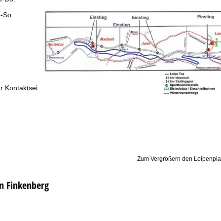
:
09:00-15:00 Uhr
-So:
geschlossen
Beratung
r Kontaktseite
Zum Vergrößern den Loipenpla
in Finkenberg