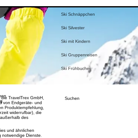
Ski Schnäppchen
Ski Silvester
Ski mit Kindern
Ski Gruppenreisen
Ski Frühbucher
nen
, die TravelTrex GmbH,
Suchen
ig
and von Endgeräte- und
llen Produktempfehlung,
eit widerrufbar), die
 außerhalb des
ies und ähnlichen
g notwendige Dienste.