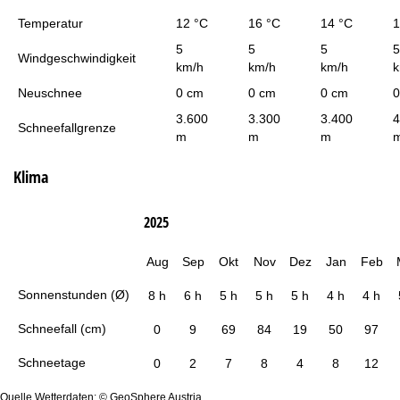
Temperatur
12 °C
16 °C
14 °C
1
5
5
5
5
Windgeschwindigkeit
km/h
km/h
km/h
k
Neuschnee
0 cm
0 cm
0 cm
0
3.600
3.300
3.400
4
Schneefallgrenze
m
m
m
Klima
2025
Aug
Sep
Okt
Nov
Dez
Jan
Feb
Sonnenstunden (Ø)
8 h
6 h
5 h
5 h
5 h
4 h
4 h
Schneefall (cm)
0
9
69
84
19
50
97
Schneetage
0
2
7
8
4
8
12
Quelle Wetterdaten: © GeoSphere Austria