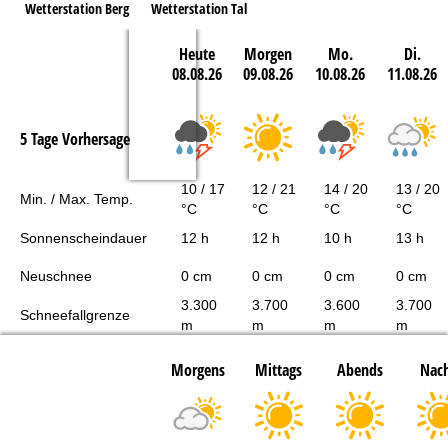
Wetterstation Berg
Wetterstation Tal
Heute
Morgen
Mo.
Di.
08.08.26
09.08.26
10.08.26
11.08.26
5 Tage Vorhersage
10 / 17
12 / 21
14 / 20
13 / 20
Min. / Max. Temp.
°C
°C
°C
°C
Sonnenscheindauer
12 h
12 h
10 h
13 h
Neuschnee
0 cm
0 cm
0 cm
0 cm
3.300
3.700
3.600
3.700
Schneefallgrenze
m
m
m
m
Morgens
Mittags
Abends
Nach