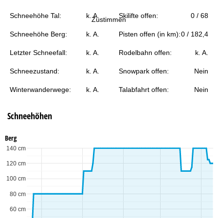
e
Schneehöhe Tal:
k. A.
Skilifte offen:
0 / 68
Zustimmen
Schneehöhe Berg:
k. A.
Pisten offen (in km):
0 / 182,4
Letzter Schneefall:
k. A.
Rodelbahn offen:
k. A.
Schneezustand:
k. A.
Snowpark offen:
Nein
Winterwanderwege:
k. A.
Talabfahrt offen:
Nein
Schneehöhen
Berg
140 cm
120 cm
100 cm
80 cm
60 cm