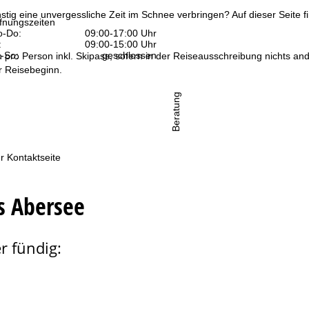
tig eine unvergessliche Zeit im Schnee verbringen? Auf dieser Seite 
fnungszeiten
-Do:
09:00-17:00 Uhr
:
09:00-15:00 Uhr
-So:
geschlossen
n pro Person inkl. Skipass, sofern in der Reiseausschreibung nichts ande
 Reisebeginn.
Beratung
r Kontaktseite
s Abersee
r fündig: