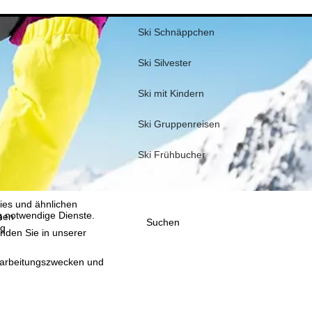
Ski Schnäppchen
Ski Silvester
Ski mit Kindern
Ski Gruppenreisen
, die TravelTrex GmbH,
and von Endgeräte- und
llen Produktempfehlung,
Ski Frühbucher
eit widerrufbar), die
 außerhalb des
ies und ähnlichen
g notwendige Dienste.
nen
Suchen
ig
inden Sie in unserer
erarbeitungszwecken und