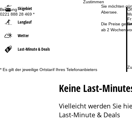
Zustimmen
Sie möchten güns
Skigebiet
Beratung
Öf
r
Abersee.
0221 888 28 469 *
Mo
Fr
Langlauf
Sa
t
Die Preise gelte
ab 2 Wochen vor
Wetter
s
e
Last-Minute & Deals
i
Zu
* Es gilt der jeweilige Ortstarif Ihres Telefonanbieters
t
Keine Last-Minute
e
Vielleicht werden Sie hie
Last-Minute & Deals