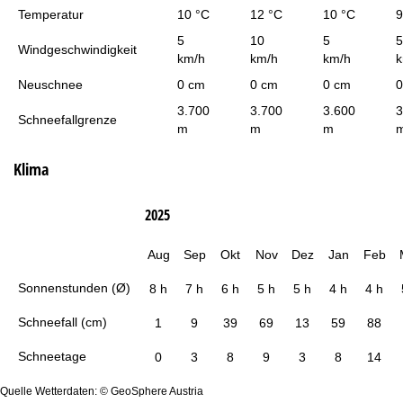
Temperatur
10 °C
12 °C
10 °C
9
5
10
5
5
Windgeschwindigkeit
km/h
km/h
km/h
k
Neuschnee
0 cm
0 cm
0 cm
0
3.700
3.700
3.600
3
Schneefallgrenze
m
m
m
Klima
2025
Aug
Sep
Okt
Nov
Dez
Jan
Feb
Sonnenstunden (Ø)
8 h
7 h
6 h
5 h
5 h
4 h
4 h
Schneefall (cm)
1
9
39
69
13
59
88
Schneetage
0
3
8
9
3
8
14
Quelle Wetterdaten: © GeoSphere Austria