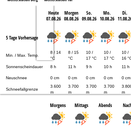
Heute
Morgen
So.
Mo.
Di.
07.08.26
08.08.26
09.08.26
10.08.26
11.08.2
5 Tage Vorhersage
8 / 14
8 / 15
10 /
10 /
10 /
Min. / Max. Temp.
°C
°C
17 °C
17 °C
16 °
Sonnenscheindauer
8 h
11 h
9 h
10 h
11 h
Neuschnee
0 cm
0 cm
0 cm
0 cm
0 cm
3.600
3.700
3.700
3.700
3.80
Schneefallgrenze
m
m
m
m
m
Morgens
Mittags
Abends
Nach