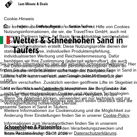
Last-Minute & Deals
Cookie-Hinweis
S
Italien
Tauferer Ahrntal
Sand in Taufers
Für ein optimales Webangebot erheben wir mit Hilfe von Cookies
Nutzungsinformationen, die wir, die TravelTrex GmbH, auch mit
Wetter & Schneehöhen Sand in
unseren Partnern teilen. Auf Basis Ihrer Aktivitäten werden dabei
t
Nutzungsprofile anhand von Endgeräte- und
Taufers
Browserinformationen erstellt. Diese Nutzungsprofile dienen der
a
statistischen Analyse, individuellen Produktempfehlung,
individualisierten Werbung und Reichweitenmessung. Dafür
benötigen wir Ihre Zustimmung (jederzeit widerrufbar), die auch
r
Sie suchen Informationen über die aktuellen Schneeverhältnisse? Hier
die Datenweitergabe bestimmter personenbezogener Daten an
finden Sie die aktuelle Wettervorhersage der nächsten Tage in Sand in
Drittanbieter in Drittländern außerhalb des Europäischen
Wirtschaftsraumes umfasst, wie Google oder Microsoft in den
t
Taufers. I.d.R. kann man sich auch einen direkten Eindruck per
USA.
Webcam verschaffen. Zusätzlich werden geöffnete Lifte im Skigebiet in
Sand in Taufers sowie aktuelle Schneehöhen am Berg und im Tal
Mit einem Klick auf
Zustimmen
akzeptieren Sie den Einsatz von
s
nicht funktionsnotwendigen Cookies und ähnlichen Technologien.
angezeigt. Das Diagramm ermöglicht einen Vergleich zu den
Wenn Sie
Ablehnen
klicken, verwenden wir nur technisch und zur
Schneeverhältnissen des Vorjahrs wie auch einen Überblick über die
e
Vertragserfüllung notwendige Dienste.
gesamte Saison in Sand in Taufers.
Weitere Informationen zur Cookienutzung und die Möglichkeit zur
i
Änderung Ihrer Einstellungen finden Sie in unserer
Cookie-Policy
.
Informationen zum Verantwortlichen finden Sie in unserem
Schneehöhen & Pisteninfos
t
Impressum
. Informationen zu den Verarbeitungszwecken und
Ihren Rechten finden Sie in unserer
Datenschutzerklärung
.
letzte Aktualisierung: 01.08.2026