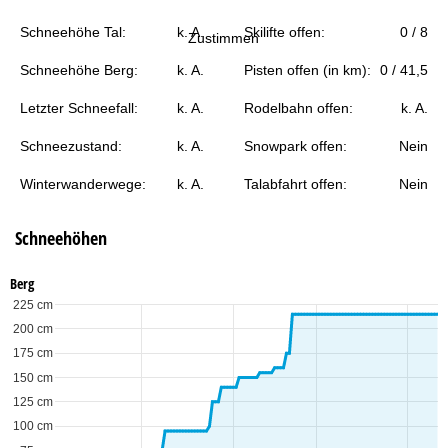
e
Schneehöhe Tal:
k. A.
Skilifte offen:
0 / 8
Zustimmen
Schneehöhe Berg:
k. A.
Pisten offen (in km):
0 / 41,5
Letzter Schneefall:
k. A.
Rodelbahn offen:
k. A.
Schneezustand:
k. A.
Snowpark offen:
Nein
Winterwanderwege:
k. A.
Talabfahrt offen:
Nein
Schneehöhen
Berg
225 cm
200 cm
175 cm
150 cm
125 cm
100 cm