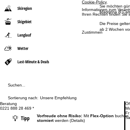
Cookie-Policy
.
Sie möchten güns
Skiregion
Informationen zum Verant
r
Madonna di Camp
Ihren Rechten finden Sie 
Skigebiet
t
Die Preise gelte
ab 2 Wochen vor
Zustimmen
Langlauf
s
e
Wetter
i
Last-Minute & Deals
t
e
Suchen...
Sortierung nach:
Unsere Empfehlung
Beratung
Öf
0221 888 28 469 *
Mo
Fr
Vorfreude ohne Risiko:
Mit
Flex-Option
buchen 
Tipp
Sa
storniert
werden
(Details)