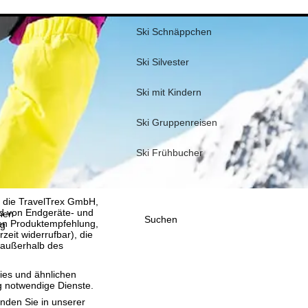
Ski Schnäppchen
Ski Silvester
Ski mit Kindern
Ski Gruppenreisen
Ski Frühbucher
, die TravelTrex GmbH,
and von Endgeräte- und
nen
Suchen
llen Produktempfehlung,
ig
eit widerrufbar), die
 außerhalb des
ies und ähnlichen
g notwendige Dienste.
inden Sie in unserer