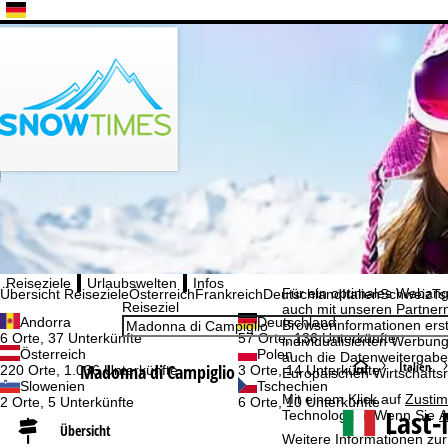
Bitte wählen Sie Ihre Sprache aus
Cookie-Hinweis
Reiseziele
Urlaubswelten
Infos
Für ein optimales Webange
Übersicht Reiseziele
Österreich
Frankreich
Deutschland
Italien
Schweiz
Ts
Reiseziel
auch mit unseren Partnern
Andorra
Deutschland
Browserinformationen erste
6 Orte, 37 Unterkünfte
57 Orte, 136 Unterkünfte
individualisierten Werbun
Österreich
Polen
auch die Datenweitergabe
S
Italien
Madonna di Campiglio
220 Orte, 1.036 Unterkünfte
3 Orte, 14 Unterkünfte
Europäischen Wirtschafts
Slowenien
Tschechien
Mit einem Klick auf
Zusti
2 Orte, 5 Unterkünfte
6 Orte, 10 Unterkünfte
t
Last-
Technologien. Wenn Sie
A
Übersicht
Weitere Informationen zur
a