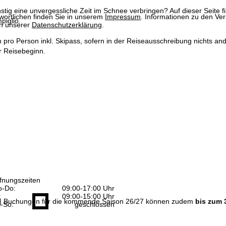
tig eine unvergessliche Zeit im Schnee verbringen? Auf dieser Seite 
wortlichen finden Sie in unserem
Impressum
. Informationen zu den V
iglio.
in unserer
Datenschutzerklärung
.
n pro Person inkl. Skipass, sofern in der Reiseausschreibung nichts ande
 Reisebeginn.
fnungszeiten
-Do:
09:00-17:00 Uhr
:
09:00-15:00 Uhr
| Buchungen für die kommende Saison 26/27 können zudem
bis zum 
-So:
geschlossen