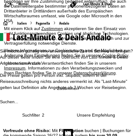
benötigen wir Ihre Zustimmung (jederzeit widerrufbar), die auch
Wetter
Last-Minute & Deals
die Datenweitergabe bestimmter personenbezogener Daten an
Drittanbieter in Drittländern außerhalb des Europäischen
Wirtschaftsraumes umfasst, wie Google oder Microsoft in den
USA.
S
Italien
Paganella
Andalo
Mit einem Klick auf
Zustimmen
akzeptieren Sie den Einsatz von
Last-Minute & Deals Andalo
nicht funktionsnotwendigen Cookies und ähnlichen Technologien.
t
Wenn Sie
Ablehnen
klicken, verwenden wir nur technisch und zur
Vertragserfüllung notwendige Dienste.
a
Weitere Informationen zur Cookienutzung und die Möglichkeit zur
Sie möchten günstig eine unvergessliche Zeit im Schnee verbringen?
Änderung Ihrer Einstellungen finden Sie in unserer
Cookie-Policy
.
Auf dieser Seite finden Sie eine Übersicht von Last-Minute & Deals
r
Angebote von Andalo.
Informationen zum Verantwortlichen finden Sie in unserem
Impressum
. Informationen zu den Verarbeitungszwecken und
t
Ihren Rechten finden Sie in unserer
Datenschutzerklärung
.
Die Preise gelten pro Person inkl. Skipass, sofern in der
Reiseausschreibung nichts anderes vermerkt ist. Als "Last-Minute"
s
gelten laut Definition alle Angebote ab 2 Wochen vor Reisebeginn.
Zustimmen
e
Suchen...
i
Suchfilter
2
t
Vorfreude ohne Risiko:
Mit
Flex-Option
buchen | Buchungen für
e
die kommende Saison 26/27 können zudem
bis zum 30.09.