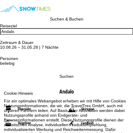
Suchen & Buchen
Reiseziel
Zeitraum & Dauer
10.08.26 – 31.05.28 | 7 Nächte
Personen
beliebig
Suchen
Andalo
Cookie-Hinweis
Für ein optimales Webangebot erheben wir mit Hilfe von Cookies
Nutzungsinformationen, die wir, die TravelTrex GmbH, auch mit
Übersicht
Skiregion
unseren Partnern teilen. Auf Basis Ihrer Aktivitäten werden dabei
Nutzungsprofile anhand von Endgeräte- und
Browserinformationen erstellt. Diese Nutzungsprofile dienen der
Skigebiet
Langlauf
statistischen Analyse, individuellen Produktempfehlung,
individualisierten Werbung und Reichweitenmessung. Dafür