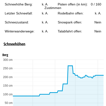
e
Schneehöhe Berg:
k. A.
Pisten offen (in km):
0 / 160
Zustimmen
Letzter Schneefall:
k. A.
Rodelbahn offen:
k. A.
Schneezustand:
k. A.
Snowpark offen:
Nein
Winterwanderwege:
k. A.
Talabfahrt offen:
Nein
Schneehöhen
Berg
300 cm
250 cm
200 cm
150 cm
100 cm
50 cm