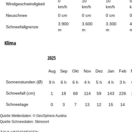
0
10
10
5
Windgeschwindigkeit
km/h
km/h
km/h
k
Neuschnee
0 cm
0 cm
0 cm
0
3.900
3.600
3.300
4
Schneefallgrenze
m
m
m
Klima
2025
Aug
Sep
Okt
Nov
Dez
Jan
Feb
Sonnenstunden (Ø)
9 h
6 h
6 h
4 h
5 h
4 h
3 h
Schneefall (cm)
1
18
68
114
59
143
226
Schneetage
0
3
7
13
12
15
14
Quelle Wetterdaten: © GeoSphere Austria
Quelle Schneedaten: Skiresort