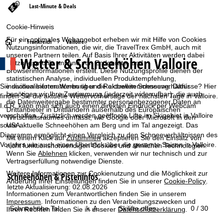
Last-Minute & Deals
Cookie-Hinweis
Für ein optimales Webangebot erheben wir mit Hilfe von Cookies
S
Frankreich
Valloire
Nutzungsinformationen, die wir, die TravelTrex GmbH, auch mit
unseren Partnern teilen. Auf Basis Ihrer Aktivitäten werden dabei
Wetter & Schneehöhen Valloire
t
Nutzungsprofile anhand von Endgeräte- und
Browserinformationen erstellt. Diese Nutzungsprofile dienen der
statistischen Analyse, individuellen Produktempfehlung,
a
Sie suchen Informationen über die aktuellen Schneeverhältnisse? Hier
individualisierten Werbung und Reichweitenmessung. Dafür
benötigen wir Ihre Zustimmung (jederzeit widerrufbar), die auch
finden Sie die aktuelle Wettervorhersage der nächsten Tage in Valloire.
r
die Datenweitergabe bestimmter personenbezogener Daten an
I.d.R. kann man sich auch einen direkten Eindruck per Webcam
Drittanbieter in Drittländern außerhalb des Europäischen
verschaffen. Zusätzlich werden geöffnete Lifte im Skigebiet in Valloire
Wirtschaftsraumes umfasst, wie Google oder Microsoft in den
t
sowie aktuelle Schneehöhen am Berg und im Tal angezeigt. Das
USA.
Diagramm ermöglicht einen Vergleich zu den Schneeverhältnissen des
Mit einem Klick auf
Zustimmen
akzeptieren Sie den Einsatz von
s
Vorjahrs wie auch einen Überblick über die gesamte Saison in Valloire.
nicht funktionsnotwendigen Cookies und ähnlichen Technologien.
Wenn Sie
Ablehnen
klicken, verwenden wir nur technisch und zur
e
Vertragserfüllung notwendige Dienste.
Weitere Informationen zur Cookienutzung und die Möglichkeit zur
Schneehöhen & Pisteninfos
i
Änderung Ihrer Einstellungen finden Sie in unserer
Cookie-Policy
.
letzte Aktualisierung: 02.08.2026
Informationen zum Verantwortlichen finden Sie in unserem
t
Impressum
. Informationen zu den Verarbeitungszwecken und
Schneehöhe Tal:
k. A.
Skilifte offen:
0 / 30
Ihren Rechten finden Sie in unserer
Datenschutzerklärung
.