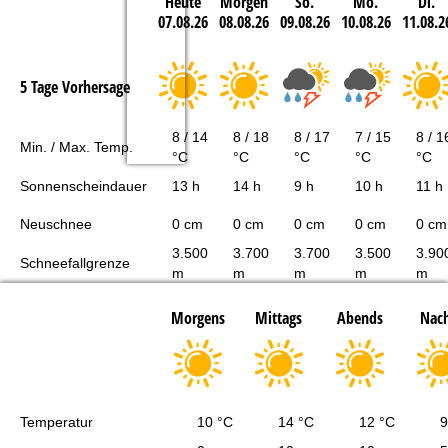
Heute
Morgen
So.
Mo.
Di.
07.08.26
08.08.26
09.08.26
10.08.26
11.08.2
5 Tage Vorhersage
8 / 14
8 / 18
8 / 17
7 / 15
8 / 1
Min. / Max. Temp.
°C
°C
°C
°C
°C
Sonnenscheindauer
13 h
14 h
9 h
10 h
11 h
Neuschnee
0 cm
0 cm
0 cm
0 cm
0 cm
3.500
3.700
3.700
3.500
3.90
Schneefallgrenze
m
m
m
m
m
Morgens
Mittags
Abends
Nach
Temperatur
10 °C
14 °C
12 °C
9