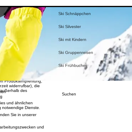
Ski Schnäppchen
Ski Silvester
Ski mit Kindern
Ski Gruppenreisen
Ski Frühbucher
, die TravelTrex GmbH,
and von Endgeräte- und
llen Produktempfehlung,
eit widerrufbar), die
 außerhalb des
nen
Suchen
ig
ies und ähnlichen
g notwendige Dienste.
inden Sie in unserer
erarbeitungszwecken und