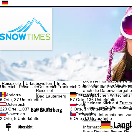
Bitte wählen Sie Ihre Sprache aus
Cookie-Hinweis
Für ein optimales Webange
auch mit unseren Partnern
Browserinformationen erste
Reiseziele
Urlaubswelten
Infos
individualisierten Werbun
Übersicht Reiseziele
Österreich
Frankreich
Deutschland
Italien
Schweiz
Ts
auch die Datenweitergabe
Reiseziel
Andorra
Deutschland
Europäischen Wirtschafts
6 Orte, 37 Unterkünfte
57 Orte, 136 Unterkünfte
Mit einem Klick auf
Zusti
Österreich
Polen
Technologien. Wenn Sie
A
S
Deutschla
Bad Lauterberg
220 Orte, 1.037 Unterkünfte
3 Orte, 14 Unterkünfte
Slowenien
Tschechien
Weitere Informationen zur
2 Orte, 5 Unterkünfte
6 Orte, 10 Unterkünfte
Cookie-Policy
.
t
Langl
Übersicht
Informationen zum Verant
a
Ihren Rechten finden Sie 