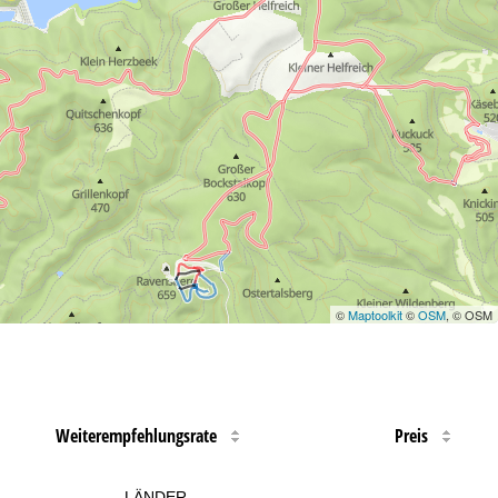
©
Maptoolkit
©
OSM
, © OSM
Weiterempfehlungsrate
Preis
LÄNDER