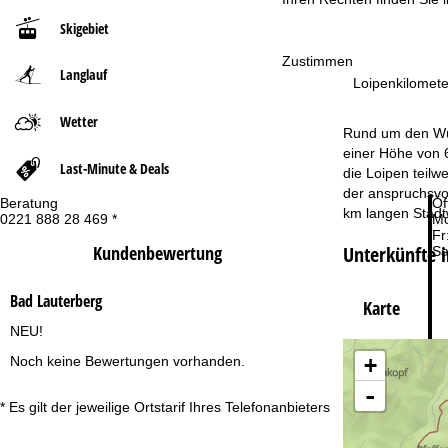
Skigebiet
r
Zustimmen
Langlauf
t
Loipenkilomete
Wetter
s
Rund um den Wur
einer Höhe von 
e
Last-Minute & Deals
die Loipen teil
der anspruchsvol
Beratung
Öf
i
km langen Stadt
0221 888 28 469 *
Mo
Fr
t
Unterkünfte 
Kundenbewertung
Sa
e
Bad Lauterberg
Karte
NEU!
+
Noch keine Bewertungen vorhanden.
-
Zu
* Es gilt der jeweilige Ortstarif Ihres Telefonanbieters