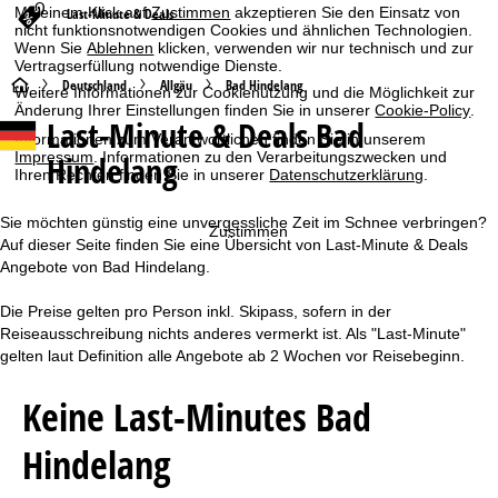
Mit einem Klick auf
Zustimmen
akzeptieren Sie den Einsatz von
Last-Minute & Deals
nicht funktionsnotwendigen Cookies und ähnlichen Technologien.
Wenn Sie
Ablehnen
klicken, verwenden wir nur technisch und zur
Vertragserfüllung notwendige Dienste.
S
Deutschland
Allgäu
Bad Hindelang
Weitere Informationen zur Cookienutzung und die Möglichkeit zur
Änderung Ihrer Einstellungen finden Sie in unserer
Cookie-Policy
.
Last-Minute & Deals Bad
t
Informationen zum Verantwortlichen finden Sie in unserem
Hindelang
Impressum
. Informationen zu den Verarbeitungszwecken und
Ihren Rechten finden Sie in unserer
Datenschutzerklärung
.
a
r
Sie möchten günstig eine unvergessliche Zeit im Schnee verbringen?
Zustimmen
Auf dieser Seite finden Sie eine Übersicht von Last-Minute & Deals
t
Angebote von Bad Hindelang.
Die Preise gelten pro Person inkl. Skipass, sofern in der
s
Reiseausschreibung nichts anderes vermerkt ist. Als "Last-Minute"
gelten laut Definition alle Angebote ab 2 Wochen vor Reisebeginn.
e
Keine Last-Minutes Bad
i
Hindelang
t
e