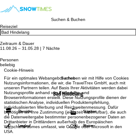
Suchen & Buchen
Reiseziel
Zeitraum & Dauer
11.08.26 – 31.05.28 | 7 Nächte
Personen
beliebig
Cookie-Hinweis
Für ein optimales Webangebot erheben wir mit Hilfe von Cookies
Suchen
Nutzungsinformationen, die wir, die TravelTrex GmbH, auch mit
unseren Partnern teilen. Auf Basis Ihrer Aktivitäten werden dabei
Bad Hindelang
Nutzungsprofile anhand von Endgeräte- und
Browserinformationen erstellt. Diese Nutzungsprofile dienen der
statistischen Analyse, individuellen Produktempfehlung,
individualisierten Werbung und Reichweitenmessung. Dafür
Übersicht
Skigebiet
benötigen wir Ihre Zustimmung (jederzeit widerrufbar), die auch
die Datenweitergabe bestimmter personenbezogener Daten an
Drittanbieter in Drittländern außerhalb des Europäischen
Langlauf
Wetter
Wirtschaftsraumes umfasst, wie Google oder Microsoft in den
USA.